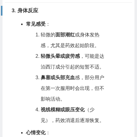
3. 身体反应
常见感受
：
轻微的
面部潮红
或身体发热
感，尤其是药效起始阶段。
轻微头晕或疲劳感
，可能是达
泊西汀成分引起的短暂不适。
鼻塞或头部充血
感，部分用户
在第一次服用时会出现，但不
影响活动。
视线模糊或眼压变化
（少
见），药效消退后逐渐恢复。
心情变化
：