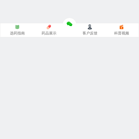
选药指南
药品展示
客户反馈
科普视频
涵涵
印度代购
官网专注
印度药代购
，
印度必利劲双效片
，
希
爱力双效片代购
，一手货源价格低。从事
印度伟哥代购
、印
度双效片、印度小蓝片等热门印度药伟哥代购，保证原装正
品。