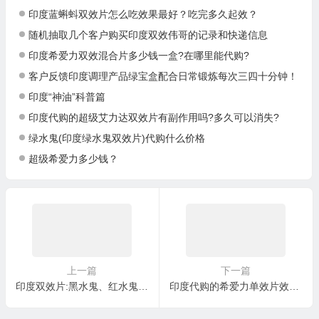
印度蓝蝌蚪双效片怎么吃效果最好？吃完多久起效？
随机抽取几个客户购买印度双效伟哥的记录和快递信息
印度希爱力双效混合片多少钱一盒?在哪里能代购?
客户反馈印度调理产品绿宝盒配合日常锻炼每次三四十分钟！
印度“神油”科普篇
印度代购的超级艾力达双效片有副作用吗?多久可以消失?
绿水鬼(印度绿水鬼双效片)代购什么价格
超级希爱力多少钱？
上一篇
下一篇
印度双效片:黑水鬼、红水鬼和红魔有什么不同?哪个更好?
印度代购的希爱力单效片效果怎样?想要购买怎么联系?