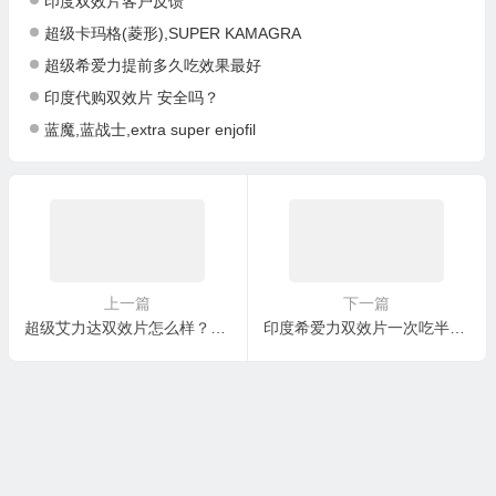
印度双效片客户反馈
超级卡玛格(菱形),SUPER KAMAGRA
超级希爱力提前多久吃效果最好
印度代购双效片 安全吗？
蓝魔,蓝战士,extra super enjofil
上一篇
下一篇
超级艾力达双效片怎么样？印度超级艾力达双效片说明书？
印度希爱力双效片一次吃半粒还是一粒?药效多长时间?