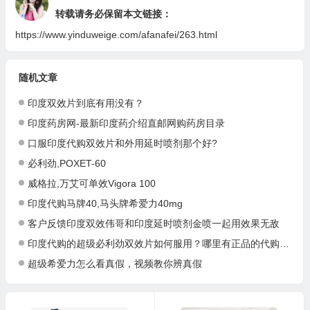
转载请务必保留本文链接：
https://www.yinduweige.com/afanafei/263.html
随机文章
印度双效片到底有用没有？
印度药房网-最新印度药介绍直邮网购药房目录
口服印度代购双效片和外用延时喷剂那个好?
必利劲,POXET-60
威格拉,万艾可单效Vigora 100
印度代购马牌40,马头牌希爱力40mg
客户反馈印度双效伟哥和印度延时喷剂金喷一起用效果无敌
印度代购的超级必利劲双效片如何服用？哪里有正品的代购渠道？
超级希爱力怎么看真假，视频教你辨真假