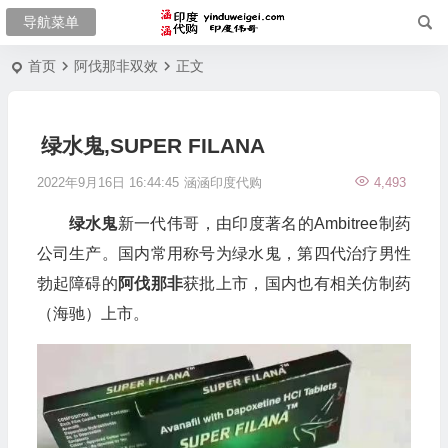
首页
阿伐那非双效
正文
绿水鬼,SUPER FILANA
2022年9月16日 16:44:45
涵涵印度代购
4,493
绿水鬼
新一代伟哥，由印度著名的Ambitree制药
公司生产。国内常用称号为绿水鬼，第四代治疗男性
勃起障碍的
阿伐那非
获批上市，国内也有相关仿制药
（海驰）上市。