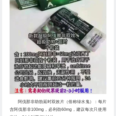
阿伐那非助勃延时双效片（俗称绿水鬼）：每片
含阿伐那非100mg，必利劲60mg，建议每次只使用