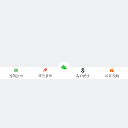
选药指南
药品展示
客户反馈
科普视频
涵涵
印度代购
官网专注
印度药代购
，
印度必利劲双效片
，
希
爱力双效片代购
，一手货源价格低。从事
印度伟哥代购
、印