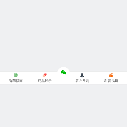
选药指南
药品展示
客户反馈
科普视频
涵涵
印度代购
官网专注
印度药代购
，
印度必利劲双效片
，
希