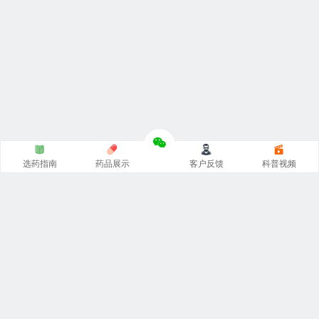
选药指南
药品展示
客户反馈
科普视频
涵涵
印度代购
官网专注
印度药代购
，
印度必利劲双效片
，
希
爱力双效片代购
，一手货源价格低。从事
印度伟哥代购
、印
度双效片、印度小蓝片等热门印度药伟哥代购，保证原装正