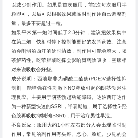
以减少副作用。如果是首次服用，前2次每次服用半
粒即可，以后可以根据效果或临时副作用自己调整剂
量，最多不要超过一粒。
如果平常第一炮时间低于2-3分钟，建议把效果集中
在第二炮。快射时停下控制能更好的发挥药效。注意
酒会削弱泊西汀的延时药效，副作用可能会增大，喝
茶解药性。吃荤腥或吃撑会影响胃药效吸收，空腹相
对来说吸收会好些。
成分说明：西地那非为磷酸二酯酶(PDE)V选择性抑
制剂，能增强在性刺激下NO释放引起的阴茎勃起生
理反应。主要用于阴茎勃起功能障碍。达泊西汀达作
为一种新型快速的SSRI，半衰期短，属于选择性5-羟
色胺再吸收抑制剂(SSRI)，用于治疗男性早泄。
不良反应：服用大约1小时左右部分人会出现临时副
作用，常见的副作用有头疼、恶心、脸红。少见的会