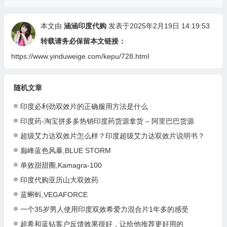
本文由
涵涵印度代购
发表于2025年2月19日 14:19:53
转载请务必保留本文链接：
https://www.yinduweige.com/kepu/728.html
随机文章
印度必利劲双效片的正确服用方法是什么
印度药-淘宝拼多多热销印度药货源拿货 – 阿里巴巴货源
超级艾力达双效片怎么样？印度超级艾力达双效片说明书？
巅峰蓝色风暴,BLUE STORM
单效甜甜圈,Kamagra-100
印度代购亚历山大双效药
蓝蝌蚪,VEGAFORCE
一个35岁男人使用印度双效希爱力混合片1年多的感受
超希和蓝钻客户反馈效果很好，让给他推荐更好用的