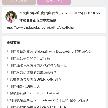
艾力达双效
超级艾力达
本文由
涵涵印度代购
发表于2025年3月25日 00:10:55
转载请务必保留本文链接：
https://www.yinduweige.com/fadinafei/149.html
随机文章
印度蓝钻双效片(Sildenafil with Dapoxetine)代购怎么买
印度三款著名的男性治疗药
印度绿水鬼双效片国外代购多少钱一盒
印度双效药红魔的效果怎么样？
巅峰超级希爱力,SUPER KRRISTA
印度伟哥代购黑巨人
超级必利劲,Extra Super Tadarad
阿育吠陀皇帝油(Kamsutram Oil)印度神油的代购及购
印度药代购巅峰蓝P,KRRISTA BLUE-P