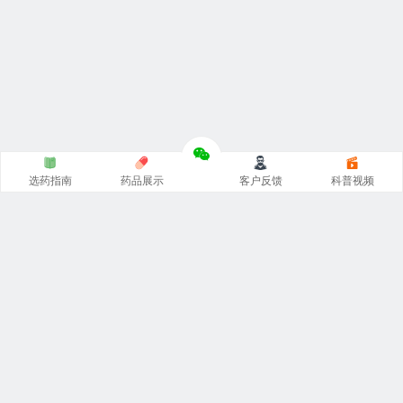
选药指南
药品展示
客户反馈
科普视频
涵涵
印度代购
官网专注
印度药代购
，
印度必利劲双效片
，
希
爱力双效片代购
，一手货源价格低。从事
印度伟哥代购
、印
度双效片、印度小蓝片等热门印度药伟哥代购，保证原装正
品。