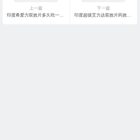
上一篇
下一篇
印度希爱力双效片多久吃一次？哪里有购买渠道？
印度超级艾力达双效片药效多久?在哪里能买到正品?