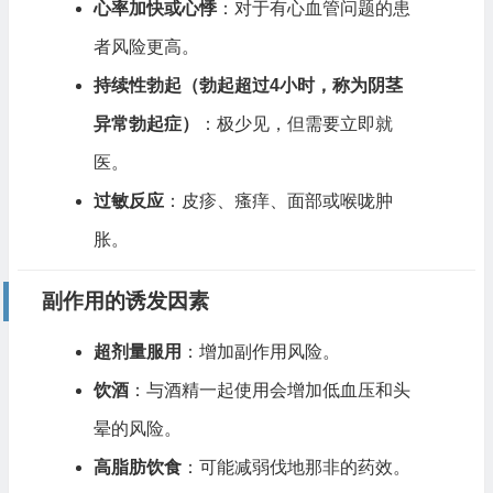
心率加快或心悸
：对于有心血管问题的患
者风险更高。
持续性勃起（勃起超过4小时，称为阴茎
异常勃起症）
：极少见，但需要立即就
医。
过敏反应
：皮疹、瘙痒、面部或喉咙肿
胀。
副作用的诱发因素
超剂量服用
：增加副作用风险。
饮酒
：与酒精一起使用会增加低血压和头
晕的风险。
高脂肪饮食
：可能减弱伐地那非的药效。