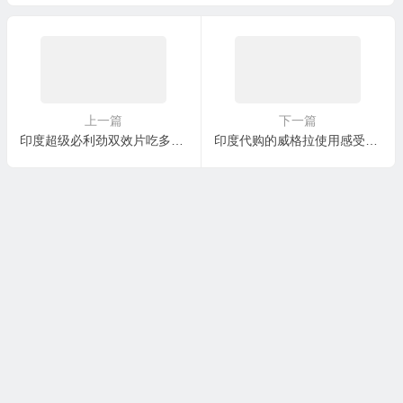
上一篇
下一篇
印度超级必利劲双效片吃多久有效？怎么代购印度双效片？
印度代购的威格拉使用感受是什么？正品的代购渠道有哪些？