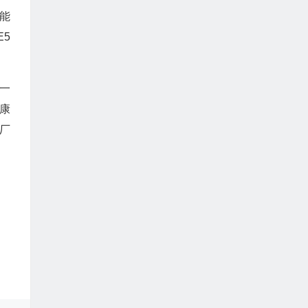
能
5
一
康
厂