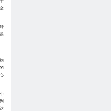
于
空
钟
很
物
的
心
2小
到
达