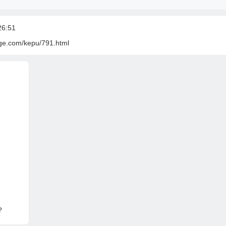
6:51
ige.com/kepu/791.html
？