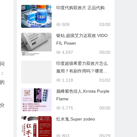
印度代购双效片 正品代购
509
03/30
银钻,超级艾力达双效 VIDO
FIL Power
4,597
05/30
印度超级希爱力双效片怎么
问
服用？有副作用吗？哪里有
：
卖的？
1,118
01/02
的
巅峰紫色佳人,Krrista Purple
Flame
分
5,775
05/30
红水鬼,Super zodeo
：
803
05/29