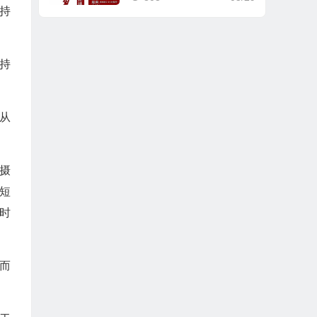
效持
效持
从
摄
的短
时
而