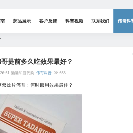
指南
药品展示
客户反馈
科普视频
联系我们
伟哥科
？
伟哥提前多久吃效果最好？
26:51
涵涵印度代购
伟哥科普
653
度双效片伟哥：何时服用效果最佳？