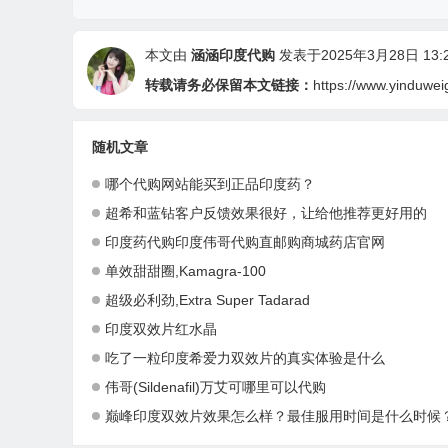
本文由
涵涵印度代购
发表于2025年3月28日 13:2
转载请务必保留本文链接：
https://www.yinduwe
随机文章
哪个代购网站能买到正品印度药？
超希和蓝钻客户反馈效果很好，让给他推荐更好用的
印度药代购印度伟哥代购直邮购商城药店官网
单效甜甜圈,Kamagra-100
超级必利劲,Extra Super Tadarad
印度双效片红水晶
吃了一粒印度希爱力双效片的真实体验是什么
伟哥(Sildenafil)万艾可哪里可以代购
巅峰印度双效片效果怎么样？最佳服用时间是什么时候