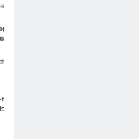
本被
时
服
需
相
性