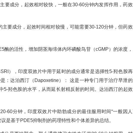
伟哥的主要成分，起效相对较快，一般在30-60分钟内发挥作用，药
爱力的主要成分，起效时间相对较慢，可能需要30-120分钟，但药
E5酶的活性，增加阴茎海绵体内环磷酸鸟苷（cGMP）的浓度，
SRI），印度双效片中用于延时的成分通常是选择性5-羟色胺再
：达泊西汀（Dapoxetine）： 这是一种专门用于治疗早泄
脑中5-羟色胺的水平，从而延长射精反射的时间。达泊西汀的起效
。
0-60分钟，印度双效片中助勃成分的最佳服用时间“一般因人
个建议是基于PDE5抑制剂的药理特性和个体差异的总结。