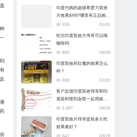
直
印度代购的超级希爱力双效
片效果好吗?哪里有正品购买
渠道?
536
01/01
种
吃完印度双效片伟哥可以喝
一
咖啡吗
869
08/06
到
印度双效药红魔的效果怎么
有
样？
反
558
02/22
客户反馈印度双效伟哥和印
度延时喷剂金喷一起用效果
液
无敌
1,687
08/20
药
印度双效片伟哥提前多久吃
效果最好？
会
647
03/28