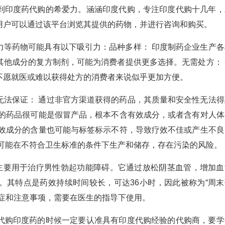
到印度药代购的希爱力。涵涵印度代购，专注印度代购十几年，
用户可以通过该平台浏览其提供的药物，并进行咨询和购买。
力等药物可能具有以下吸引力：品种多样： 印度制药企业生产各
其他成分的复方制剂，可能为消费者提供更多选择。无需处方： 
不愿就医或难以获得处方的消费者来说似乎更加方便。
无法保证： 通过非官方渠道获得的药品，其质量和安全性无法得
购的药品很可能是假冒产品，根本不含有效成分，或者含有对人体
有效成分的含量也可能与标签标示不符，导致疗效不佳或产生不良
品可能在不符合卫生标准的条件下生产和储存，存在污染的风险。
，主要用于治疗男性勃起功能障碍。它通过放松阴茎血管，增加血
。其特点是药效持续时间较长，可达36小时，因此被称为“周末
忌症和注意事项，需要在医生的指导下使用。
代购印度药的时候一定要认准具有印度代购经验的代购商，要学