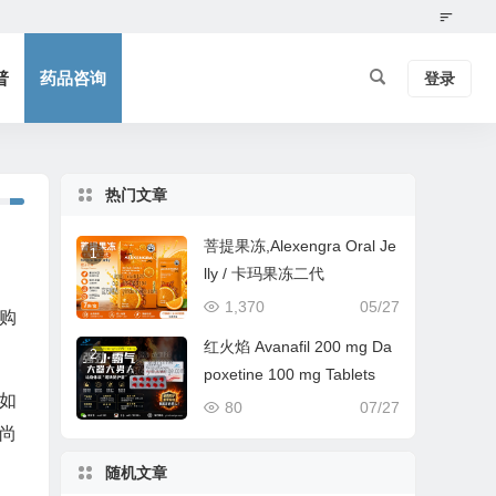
普
药品咨询
登录
热门文章
菩提果冻,Alexengra Oral Je
1
lly / 卡玛果冻二代
1,370
05/27
购
红火焰 Avanafil 200 mg Da
2
poxetine 100 mg Tablets
如
80
07/27
尚
随机文章