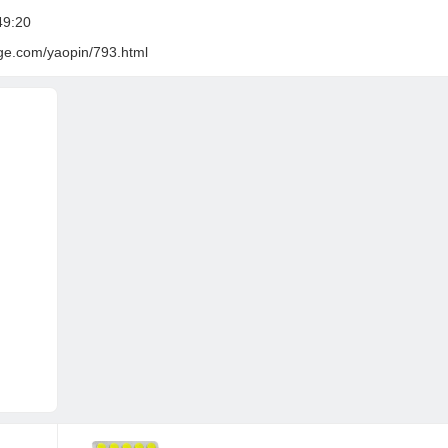
9:20
ge.com/yaopin/793.html