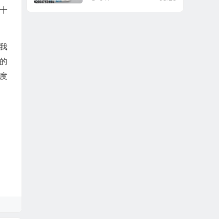
十
我
的
度