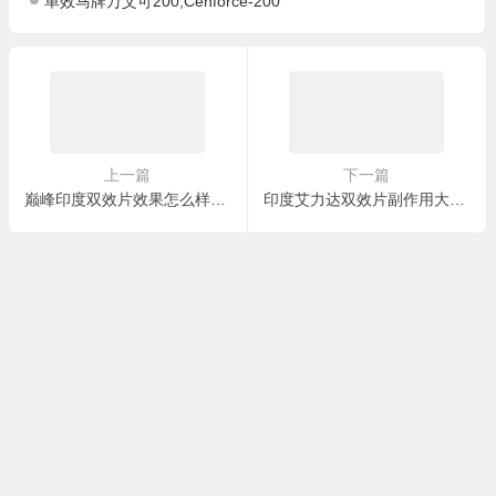
单效马牌万艾可200,Cenforce-200
上一篇
下一篇
巅峰印度双效片效果怎么样？最佳服用时间是什么时候？
印度艾力达双效片副作用大吗?在哪里可以买得到?