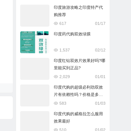
印度旅游攻略之印度特产代
购推荐
617
01/17
印度药代购双效绿膜
1,537
02/12
印度红钻双效片效果好吗?哪
里能买到正品?
2,029
01/01
印度代购的超级必利劲双效
片有依赖性吗？价格是多少
钱？
583
01/03
印度代购的威格拉怎么服用
效果最好
510
01/02