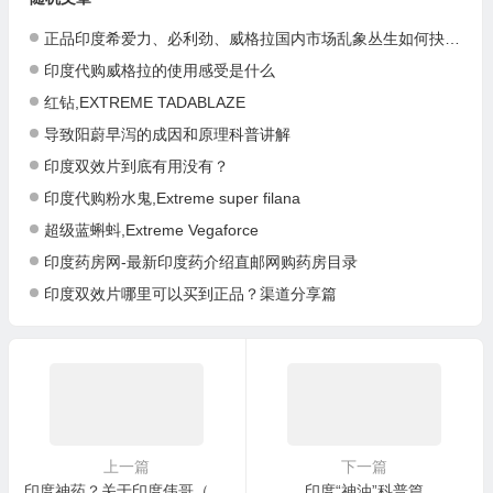
正品印度希爱力、必利劲、威格拉国内市场乱象丛生如何抉择？
印度代购威格拉的使用感受是什么
红钻,EXTREME TADABLAZE
导致阳蔚早泻的成因和原理科普讲解
印度双效片到底有用没有？
印度代购粉水鬼,Extreme super filana
超级蓝蝌蚪,Extreme Vegaforce
印度药房网-最新印度药介绍直邮网购药房目录
印度双效片哪里可以买到正品？渠道分享篇
上一篇
下一篇
印度神药？关于印度伟哥（万艾可）、希爱力双效你需要了解的一些事
印度“神油”科普篇