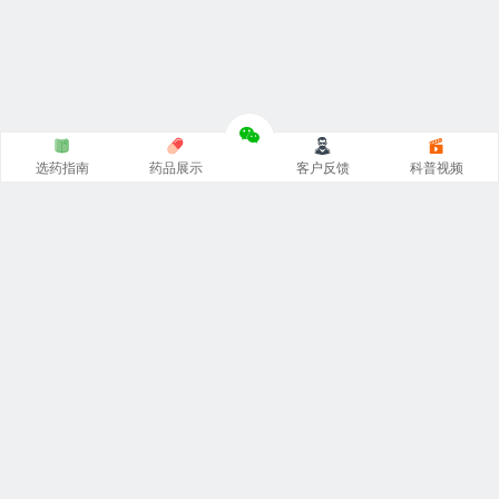
选药指南
药品展示
客户反馈
科普视频
涵涵
印度代购
官网专注
印度药代购
，
印度必利劲双效片
，
希
爱力双效片代购
，一手货源价格低。从事
印度伟哥代购
、印
度双效片、印度小蓝片等热门印度药伟哥代购，保证原装正
品。