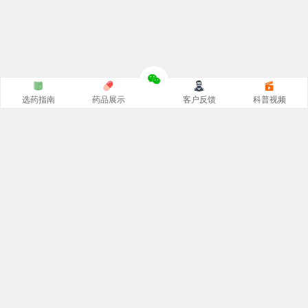
选药指南
药品展示
客户反馈
科普视频
涵涵
印度代购
官网专注
印度药代购
，
印度必利劲双效片
，
希
爱力双效片代购
，一手货源价格低。从事
印度伟哥代购
、印
度双效片、印度小蓝片等热门印度药伟哥代购，保证原装正
品。