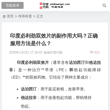
首页
伟哥科普
正文
印度必利劲双效片的副作用大吗？正确
服用方法是什么？
2025年1月2日 17:18:43
涵涵印度代购
611
印度必利劲双效片
（通常含有
达泊西汀
和
他达拉
非
）是一种治疗**早泄（PE）
和
勃起功能障碍
（ED）**的双效药物。它结合了两种主要成分：
达泊西汀
：用于延迟射精，改善早泄。
他达拉非
：用于改善勃起功能，帮助维持
勃起。