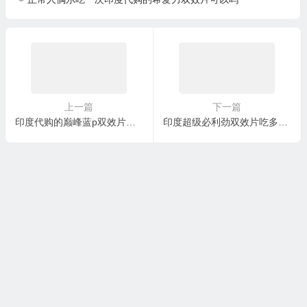
上一篇
下一篇
印度代购的巅峰蓝p双效片副作用大吗
印度超级必利劲双效片吃多久有效？怎么代购印度双效片？