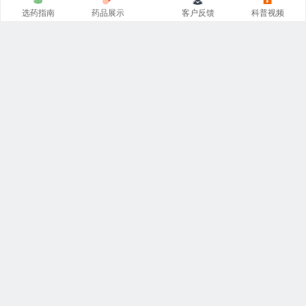
选药指南
药品展示
客户反馈
科普视频
涵涵
印度代购
官网专注
印度药代购
，
印度必利劲双效片
，
希
爱力双效片代购
，一手货源价格低。从事
印度伟哥代购
、印
度双效片、印度小蓝片等热门印度药伟哥代购，保证原装正
品。
QQ群
我的微信
我的QQ