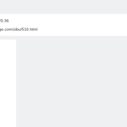
5:36
ge.com/zibu/516.html