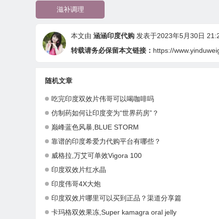
滋补调理
本文由
涵涵印度代购
发表于2023年5月30日 21:2
转载请务必保留本文链接：
https://www.yinduwei
随机文章
吃完印度双效片伟哥可以喝咖啡吗
仿制药如何让印度变为“世界药房”？
巅峰蓝色风暴,BLUE STORM
靠谱的印度希爱力代购平台有哪些？
威格拉,万艾可单效Vigora 100
印度双效片红水晶
印度伟哥4X大炮
印度双效片哪里可以买到正品？渠道分享篇
卡玛格双效果冻,Super kamagra oral jelly