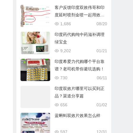
客户反馈印度双效伟哥和印
度延时喷剂金喷一起用效果
无敌
1,686
08/20
印度药代购纯中药滋补调理
绿宝盒
9,202
01/21
印度希爱力代购哪个平台靠
谱？老司机带你避坑选购！
730
06/11
印度双效片哪里可以买到正
品？渠道分享篇
656
01/02
蓝蝌蚪双效片效果怎么样
597
12/31