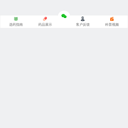
选药指南
药品展示
客户反馈
科普视频
涵涵
印度代购
官网专注
印度药代购
，
印度必利劲双效片
，
希
爱力双效片代购
，一手货源价格低。从事
印度伟哥代购
、印
度双效片、印度小蓝片等热门印度药伟哥代购，保证原装正
品。