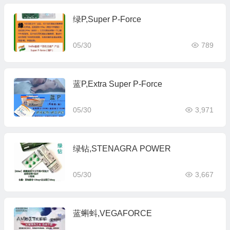
绿P,Super P-Force
05/30
789
蓝P,Extra Super P-Force
05/30
3,971
绿钻,STENAGRA POWER
05/30
3,667
蓝蝌蚪,VEGAFORCE