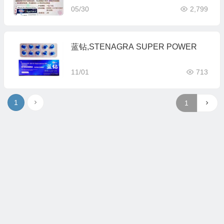
05/30
2,799
蓝钻,STENAGRA SUPER POWER
11/01
713
1