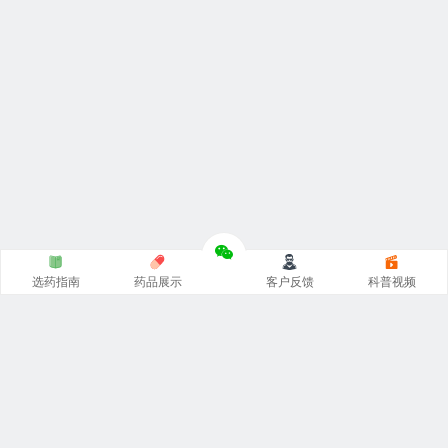
选药指南
药品展示
客户反馈
科普视频
涵涵
印度代购
官网专注
印度药代购
，
印度必利劲双效片
，
希