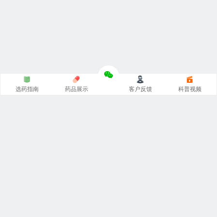
选药指南
药品展示
客户反馈
科普视频
涵涵
印度代购
官网专注
印度药代购
，
印度必利劲双效片
，
希
爱力双效片代购
，一手货源价格低。从事
印度伟哥代购
、印
度双效片、印度小蓝片等热门印度药伟哥代购，保证原装正
品。