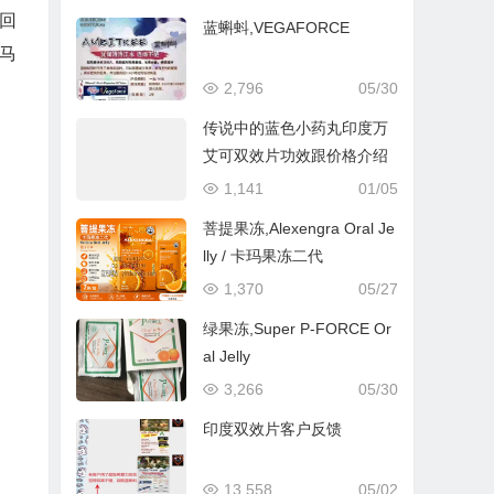
回
蓝蝌蚪,VEGAFORCE
马
2,796
05/30
传说中的蓝色小药丸印度万
艾可双效片功效跟价格介绍
1,141
01/05
菩提果冻,Alexengra Oral Je
lly / 卡玛果冻二代
1,370
05/27
绿果冻,Super P-FORCE Or
al Jelly
3,266
05/30
印度双效片客户反馈
13,558
05/02