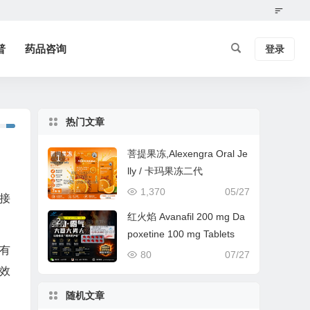
普
药品咨询
登录
热门文章
菩提果冻,Alexengra Oral Je
1
lly / 卡玛果冻二代
1,370
05/27
接
红火焰 Avanafil 200 mg Da
2
poxetine 100 mg Tablets
有
80
07/27
效
随机文章