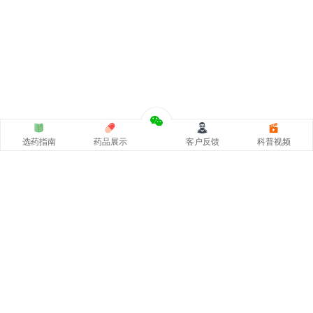
选药指南
药品展示
客户反馈
科普视频
涵涵
印度代购
官网专注
印度药代购
，
印度必利劲双效片
，
希
爱力双效片代购
，一手货源价格低。从事
印度伟哥代购
、印
度双效片、印度小蓝片等热门印度药伟哥代购，保证原装正
品。